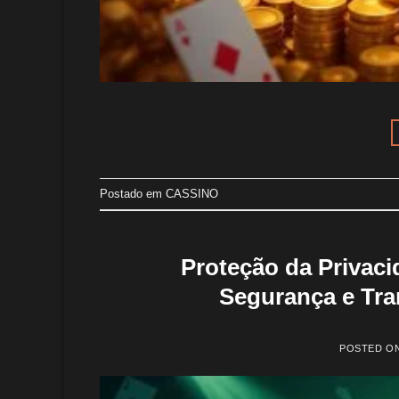
Postado em
CASSINO
Proteção da Privaci
Segurança e Tra
POSTED O