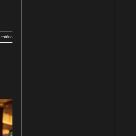
entário