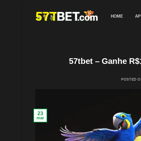
Skip
to
HOME
AP
content
57tbet – Ganhe R$
POSTED 
23
mar