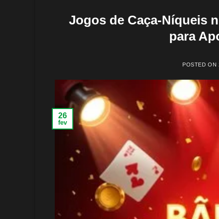
Jogos de Caça-Níqueis n
para Apo
POSTED ON
26
fev