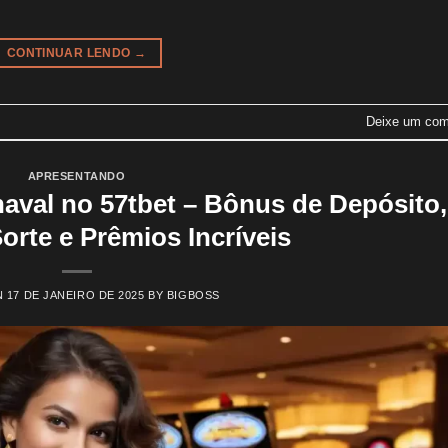
CONTINUAR LENDO
→
Deixe um com
APRESENTANDO
aval no 57tbet – Bônus de Depósito,
orte e Prêmios Incríveis
N
17 DE JANEIRO DE 2025
BY
BIGBOSS